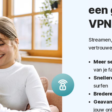
een
VPN
Streamen, 
vertrouwe
Meer se
van je f
Sneller
surfen
Breder
Geavan
jouw onl