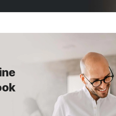
ine
 ook