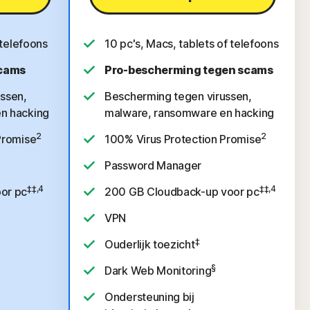
 telefoons
10 pc's, Macs, tablets of telefoons
scams
Pro-bescherming tegen scams
ssen,
Bescherming tegen virussen,
n hacking
malware, ransomware en hacking
2
2
Promise
100% Virus Protection Promise
Password Manager
‡‡,4
‡‡,4
or pc
200 GB Cloudback-up voor pc
VPN
‡
Ouderlijk toezicht
§
Dark Web Monitoring
Ondersteuning bij