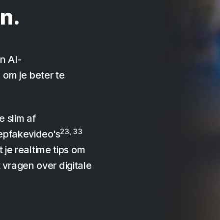
n.
n AI-
om je beter te
 slim af
23, 33
epfakevideo's
 je realtime tips om
vragen over digitale