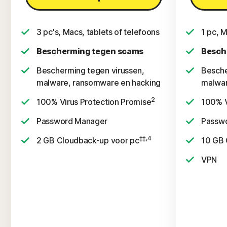
3 pc's, Macs, tablets of telefoons
1 pc, M
Bescherming tegen scams
Besch
Bescherming tegen virussen,
Besche
malware, ransomware en hacking
malwar
2
100% Virus Protection Promise
100% V
Password Manager
Passw
‡‡,4
2 GB Cloudback-up voor pc
10 GB 
VPN