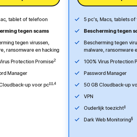
ac, tablet of telefoon
5 pc's, Macs, tablets of
erming tegen scams
Bescherming tegen 
rming tegen virussen,
Bescherming tegen viru
e, ransomware en hacking
malware, ransomware e
2
irus Protection Promise
100% Virus Protection 
ord Manager
Password Manager
‡‡,4
Cloudback-up voor pc
50 GB Cloudback-up vo
VPN
‡
Ouderlijk toezicht
§
Dark Web Monitoring