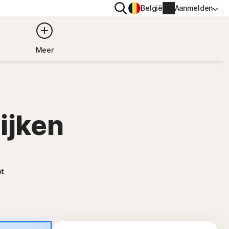
Zoeken
België
Aanmelden
PRIVACY
Meer
Norton VPN
or
Norton AntiTrack
Accountgegevens
ijken
or iOS™
Factureringsgegevens
Verlengen
Bestelgeschiedenis
Voer je productsleutel in