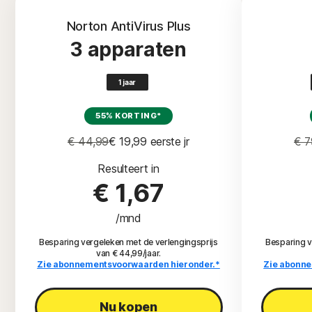
Norton AntiVirus Plus
3 apparaten
1 jaar
55% KORTING*
€ 44,99
€ 19,99
 eerste jr
€ 7
Resulteert in
€ 1,67
/mnd
Besparing vergeleken met de verlengingsprijs
Besparing v
van € 44,99/jaar.
Zie abonnementsvoorwaarden hieronder.*
Zie abonne
Nu kopen