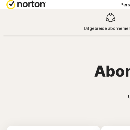
Pers
HULP 
AL
Uitgebreide abonneme
Klanten
Nor
Nor
Abon
Nor
Nor