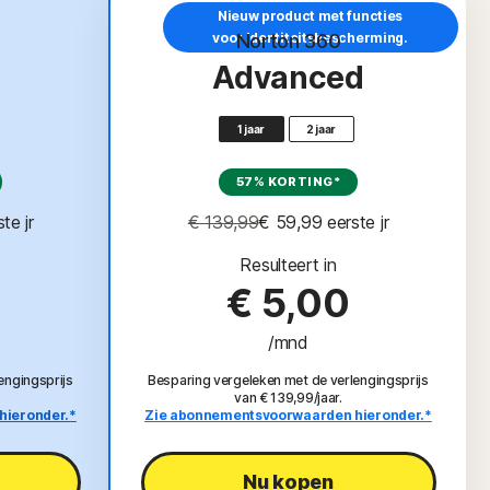
Nieuw product met functies
ding
voor Identiteitsbescherming.
Norton 360
Advanced
1 jaar
2 jaar
57% KORTING*
ste jr
€ 139,99
€ 59,99
 eerste jr
Resulteert in
€ 5,00
/mnd
engingsprijs
Besparing vergeleken met de verlengingsprijs
van € 139,99/jaar.
hieronder.*
Zie abonnementsvoorwaarden hieronder.*
Nu kopen