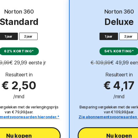
De beste aanbie
Norton 360
Norton 360
Standard
Deluxe
1 jaar
2 jaar
1 jaar
2 jaar
62% KORTING*
54% KORTING*
9,99
€ 29,99
 eerste jr
€ 109,99
€ 49,99
 eer
Resulteert in
Resulteert in
€ 2,50
€ 4,17
/mnd
/mnd
ergeleken met de verlengingsprijs
Besparing vergeleken met de verl
van € 79,99/jaar.
van € 109,99/jaar.
mentsvoorwaarden hieronder.*
Zie abonnementsvoorwaarden 
Nu kopen
Nu kopen