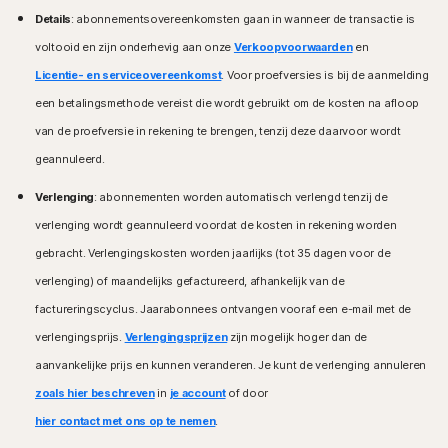
gebruikmaken van x86/Intel- en AMD Snapdragon/ARM-chips.
Details
: abonnementsovereenkomsten gaan in wanneer de transactie is
Windows™-besturingssystemen
Geen Ouderlijk toezicht voor Snapdragon/ARM.
voltooid en zijn onderhevig aan onze
Verkoopvoorwaarden
en
Microsoft Windows 11/10 (alle versies behalve
Windows™-besturingssystemen
Windows 11/10 in S-modus),
Licentie- en serviceovereenkomst
. Voor proefversies is bij de aanmelding
Compatibel met Microsoft Windows 11
Microsoft Windows 8/8.1 (alle versies),
een betalingsmethode vereist die wordt gebruikt om de kosten na afloop
Microsoft Windows 10 (alle versies)
Microsoft Windows 7 (32-bit en 64-bit) met Service
Microsoft Windows 8/8.1 (alle versies). Bepaalde
van de proefversie in rekening te brengen, tenzij deze daarvoor wordt
Pack 1 (SP 1) of later.
beschermingsfuncties zijn niet beschikbaar bij het
geannuleerd.
gebruik van browserapps op het startscherm van
Mac®-besturingssystemen
Windows 8.
Mac met de huidige en vorige twee versies van
Verlenging
: abonnementen worden automatisch verlengd tenzij de
Microsoft Windows 7 (alle versies) met Service Pack 1
Apple® macOS.
verlenging wordt geannuleerd voordat de kosten in rekening worden
(SP 1) of later met SHA2-ondersteuning
gebracht. Verlengingskosten worden jaarlijks (tot 35 dagen voor de
Android™-besturingssystemen
Mac®-besturingssystemen
verlenging) of maandelijks gefactureerd, afhankelijk van de
Android-apparaat met versie 10.0 of hoger. Google
MacOS 10.13 of later.
Play-app moet zijn geïnstalleerd.
factureringscyclus. Jaarabonnees ontvangen vooraf een e-mail met de
Functies die niet worden ondersteund: Norton
Google TV met Android TV OS 10.0 of later.
Cloudback-up, Norton Ouderlijk toezicht, Norton
verlengingsprijs.
Verlengingsprijzen
zijn mogelijk hoger dan de
SafeCam.
iOS-besturingssystemen
aanvankelijke prijs en kunnen veranderen. Je kunt de verlenging annuleren
iPhones of iPads met de huidige en vorige twee
Android™-besturingssystemen
zoals hier beschreven
in
je account
of door
versies van Apple® iOS.
Android 10.0 of hoger. Google Play-app moet zijn
hier contact met ons op te nemen
.
Apple TV met de huidige en vorige versie van Apple®
geïnstalleerd. De modus Multi-user wordt niet
tvOS.