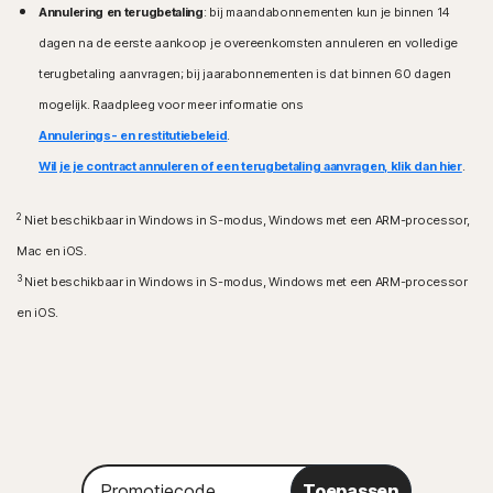
ondersteund.
Annulering en terugbetaling
: bij maandabonnementen kun je binnen 14
ColorOS 7.1 of hoger. Google Play-app moet zijn
Fire iOS-besturingssystemen
dagen na de eerste aankoop je overeenkomsten annuleren en volledige
geïnstalleerd.
Amazon Fire TV-apparaat met Fire iOS-
terugbetaling aanvragen; bij jaarabonnementen is dat binnen 60 dagen
besturingssysteem 8 en nieuwer.
iOS-besturingssystemen
mogelijk. Raadpleeg voor meer informatie ons
iPhones of iPads met de huidige en vorige twee
Annulerings- en restitutiebeleid
Browserextensie
.
versies van Apple® iOS.
Google Chrome
Wil je je contract annuleren of een terugbetaling aanvragen, klik dan hier
.
Microsoft Edge voor Windows
Mozilla Firefox
2
Niet beschikbaar in Windows in S-modus, Windows met een ARM-processor,
Mac en iOS.
3
Niet beschikbaar in Windows in S-modus, Windows met een ARM-processor
en iOS.
Promotiecode
Toepassen