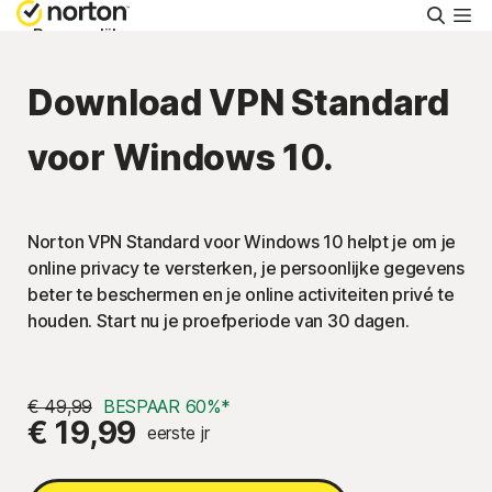
Zoeke
Persoonlijk
Download VPN Standard
Small Business
voor Windows 10.
Ondersteuning
Norton VPN Standard voor Windows 10 helpt je om je
Gratis proberen
online privacy te versterken, je persoonlijke gegevens
beter te beschermen en je online activiteiten privé te
België
houden. Start nu je proefperiode van 30 dagen.
Aanmelden
€ 49,99
BESPAAR 60%*
€ 19,99
eerste jr