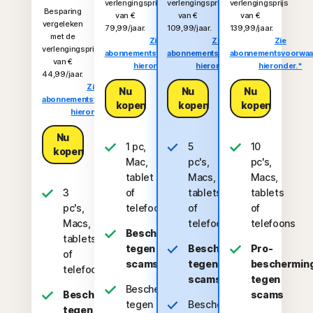
verlengingsprijs
verlengingsprijs
verlengingsprijs
Besparing
van €
van €
van €
vergeleken
79,99/jaar.
109,99/jaar.
139,99/jaar.
met de
Zie
Zie
Zie
verlengingsprijs
abonnementsvoorwaarden
abonnementsvoorwaarden
abonnementsvoorwaa
van €
hieronder.*
hieronder.*
hieronder.*
44,99/jaar.
Zie
Nu
Nu
Nu
abonnementsvoorwaarden
kopen
kopen
kopen
hieronder.*
Nu
1 pc,
5
10
kopen
Mac,
pc's,
pc's,
tablet
Macs,
Macs,
3
of
tablets
tablets
pc's,
telefoon
of
of
Macs,
telefoons
telefoons
Bescherming
tablets
tegen
Bescherming
Pro-
of
scams
tegen
beschermin
telefoons
scams
tegen
Bescherming
Bescherming
scams
tegen
Bescherming
tegen