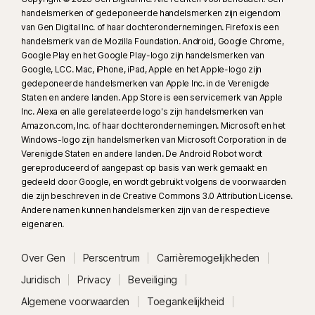
handelsmerken of gedeponeerde handelsmerken zijn eigendom
is niet inbegrepen. Mogelijk worden niet alle gevallen van cyberpesten,
van Gen Digital Inc. of haar dochterondernemingen. Firefox is een
expliciete of illegale inhoud en haatzaaien geïdentificeerd.
handelsmerk van de Mozilla Foundation. Android, Google Chrome,
Google Play en het Google Play-logo zijn handelsmerken van
23
Automatische bescherming tegen deepfakes werkt alleen voor video's
Google, LCC. Mac, iPhone, iPad, Apple en het Apple-logo zijn
in het Engels op ondersteunde socialmedia-/videoplatforms; scan
gedeponeerde handelsmerken van Apple Inc. in de Verenigde
Staten en andere landen. App Store is een servicemerk van Apple
handmatig op andere platforms. Vereist Windows 11 of hoger en een
Inc. Alexa en alle gerelateerde logo's zijn handelsmerken van
ondersteunde browser. Automatische detectie vereist daarnaast een AI-
Amazon.com, Inc. of haar dochterondernemingen. Microsoft en het
pc (minimaal 8-core Qualcomm of Intel CPU, 16 GB RAM-geheugen) of
Windows-logo zijn handelsmerken van Microsoft Corporation in de
een niet-AI-pc (minimaal 6-core CPU van willekeurig merk, 16 GB RAM-
Verenigde Staten en andere landen. De Android Robot wordt
geheugen). Op niet-AI-pc's met minimaal een 4-core CPU, 8 GB RAM-
gereproduceerd of aangepast op basis van werk gemaakt en
gedeeld door Google, en wordt gebruikt volgens de voorwaarden
geheugen, is alleen handmatig scannen beschikbaar. Ga voor alle details
die zijn beschreven in de Creative Commons 3.0 Attribution License.
naar
Norton.com/deepfakesupport
.
Andere namen kunnen handelsmerken zijn van de respectieve
eigenaren.
33
Bescherming tegen deepfakes in de Norton Genie AI-assistent is
momenteel beschikbaar in vroege toegang en ondersteunt alleen
Over Gen
Perscentrum
Carrièremogelijkheden
YouTube-video's in het Engels.
Juridisch
Privacy
Beveiliging
Algemene voorwaarden
Toegankelijkheid
γ
Norton Safe Search biedt geen veiligheidsbeoordeling voor