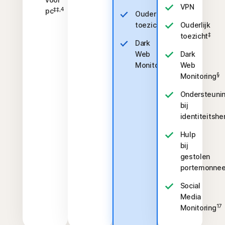
VPN
‡‡,4
pc
Ouderlijk
‡
toezicht
Ouderlijk
‡
toezicht
Dark
Web
Dark
§
Monitoring
Web
§
Monitoring
Ondersteuni
bij
identiteitshe
Hulp
bij
gestolen
portemonne
Social
Media
17
Monitoring