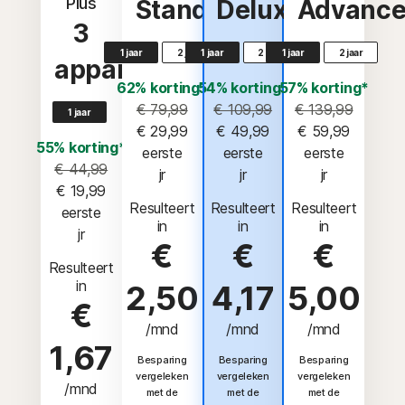
Plus
Standard
Deluxe
Advanc
3
1 jaar
2 jaar
1 jaar
2 jaar
1 jaar
2 jaar
apparaten
62% korting*
54% korting*
57% korting*
€ 79,99
€ 109,99
€ 139,99
1 jaar
€ 29,99
€ 49,99
€ 59,99
55% korting*
 eerste 
 eerste 
 eerste 
€ 44,99
jr
jr
jr
€ 19,99
Resulteert
Resulteert
Resulteert
 eerste 
in
in
in
jr
€
€
€
Resulteert
in
2,50
4,17
5,00
€
/mnd
/mnd
/mnd
1,67
Besparing
Besparing
Besparing
vergeleken
vergeleken
vergeleken
/mnd
met de
met de
met de