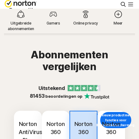
Zoeke
Persoonlijk
Uitgebreide
Gamers
Online privacy
Meer
abonnementen
Small Business
Ondersteuning
Abonnementen
vergelijken
Gratis proberen
Uitstekend
België
81453
beoordelingen op
Aanmelden
Nieuw product met
De beste
functies voor
aanbieding
Norton
Norton
Norton
Norton
Identiteitsbescherming.
AntiVirus
360
360
360