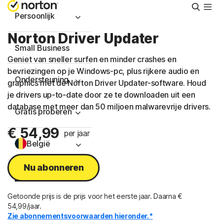
Zoeke
Persoonlijk
Norton Driver Updater
Small Business
Geniet van sneller surfen en minder crashes en
bevriezingen op je Windows-pc, plus rijkere audio en
Ondersteuning
graphics met de Norton Driver Updater-software. Houd
je drivers up-to-date door ze te downloaden uit een
database met meer dan 50 miljoen malwarevrije drivers.
Gratis proberen
€ 54,99
per jaar
België
Nu abonneren
Aanmelden
Getoonde prijs is de prijs voor het eerste jaar. Daarna €
54,99/jaar.
Zie abonnementsvoorwaarden hieronder.*