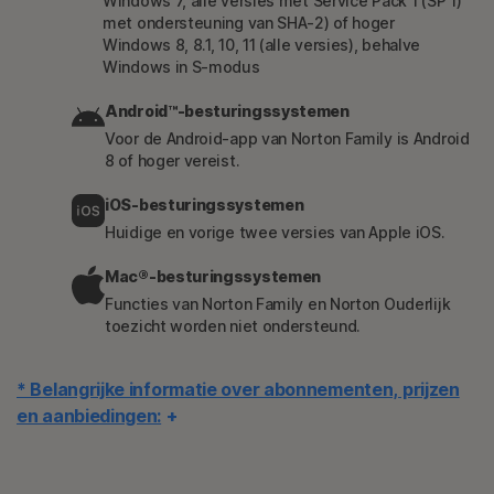
Windows 7, alle versies met Service Pack 1 (SP 1)
met ondersteuning van SHA-2) of hoger
Windows 8, 8.1, 10, 11 (alle versies), behalve
Windows in S-modus
Android™-besturingssystemen
Voor de Android-app van Norton Family is Android
8 of hoger vereist.
iOS-besturingssystemen
Huidige en vorige twee versies van Apple iOS.
Mac®-besturingssystemen
Functies van Norton Family en Norton Ouderlijk
toezicht worden niet ondersteund.
* Belangrijke informatie over abonnementen, prijzen
en aanbiedingen:
Details
: abonnementsovereenkomsten gaan in wanneer de transactie
is voltooid en zijn onderhevig aan onze
Verkoopvoorwaarden
en