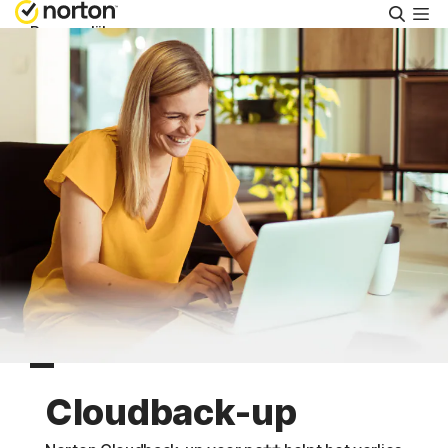
Zoeke
Persoonlijk
Small Business
Ondersteuning
Gratis proberen
België
Aanmelden
Cloudback-up