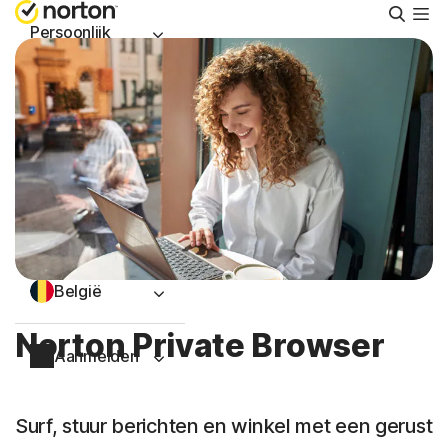
Zoeke
Persoonlijk
Small Business
Ondersteuning
Gratis proberen
België
Norton Private Browser
Aanmelden
Surf, stuur berichten en winkel met een gerust