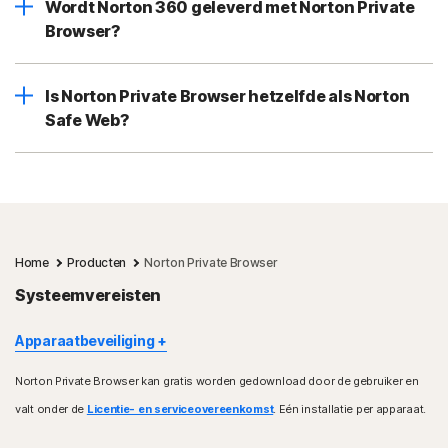
Wordt Norton 360 geleverd met Norton Private
Browser?
Is Norton Private Browser hetzelfde als Norton
Safe Web?
Home
Producten
Norton Private Browser
Systeemvereisten
Apparaatbeveiliging
Norton Private Browser kan gratis worden gedownload door de gebruiker en
Windows™-besturingssystemen
valt onder de
Licentie- en serviceovereenkomst
. Eén installatie per apparaat.
Alleen Intel-processor (32-bits en 64-bits)
Besturingssysteem Windows 10, 11