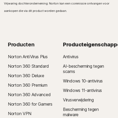
Werkt niet met Windows S
Vrijwaring dochteronderneming: Norton kan een commissie ontvangen voor
aankopen die via dit product worden gedaan.
Mac®-besturingssystemen
Intel 64-bits en ARM (Apple M1/2)
Apple macOS 12.x (Monterey)
Apple macOS 11.x (Big Sur)
Apple macOS 10.15.x (Catalina)
Apple macOS 10.14.x (Mojave)
Producten
Producteigenschapp
Android™-besturingssystemen
Norton AntiVirus Plus
Antivirus
Android 9.0 of later
Norton 360 Standard
AI-bescherming tegen
iOS-besturingssystemen
scams
iOS 15.0 of later
Norton 360 Deluxe
Windows 10-antivirus
Norton 360 Premium
Windows 11-antivirus
Norton 360 Advanced
Virusverwijdering
Norton 360 for Gamers
Bescherming tegen
Norton VPN
malware