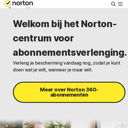
Zoeke
Persoonlijk
Welkom bij het Norton-
Small Business
centrum voor
Ondersteuning
abonnementsverlenging.
Verleng je bescherming vandaag nog, zodat je kunt
Gratis proberen
doen wat je wilt, wanneer je maar wilt.
België
Meer over Norton 360-
abonnementen
Aanmelden