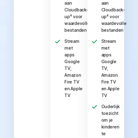
aan
aan
Cloudback-
Cloudback-
4
4
up
voor
up
voor
waardevolle
waardevolle
bestanden
bestanden
Stream
Stream
met
met
apps
apps
Google
Google
TV,
TV,
Amazon
Amazon
Fire TV
Fire TV
en Apple
en Apple
TV
TV
Ouderlijk
toezicht
om je
kinderen
te