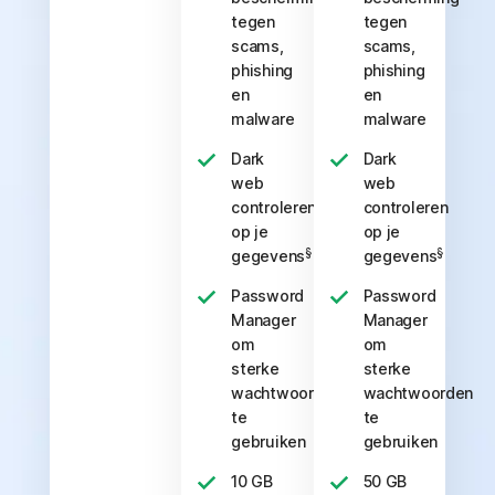
tegen
tegen
scams,
scams,
phishing
phishing
en
en
malware
malware
Dark
Dark
web
web
controleren
controleren
op je
op je
§
§
gegevens
gegevens
Password
Password
Manager
Manager
om
om
sterke
sterke
wachtwoorden
wachtwoorden
te
te
gebruiken
gebruiken
10 GB
50 GB