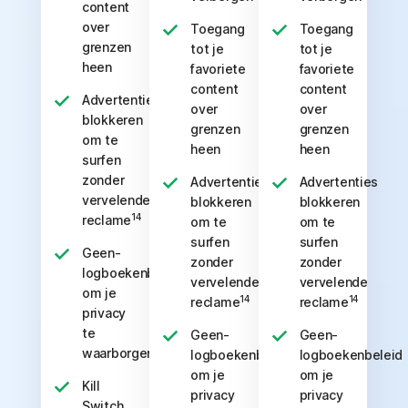
content
over
Toegang
Toegang
grenzen
tot je
tot je
heen
favoriete
favoriete
content
content
Advertenties
over
over
blokkeren
grenzen
grenzen
om te
heen
heen
surfen
zonder
Advertenties
Advertenties
vervelende
blokkeren
blokkeren
14
reclame
om te
om te
surfen
surfen
Geen-
zonder
zonder
logboekenbeleid
vervelende
vervelende
om je
14
14
reclame
reclame
privacy
te
Geen-
Geen-
waarborgen
logboekenbeleid
logboekenbeleid
om je
om je
Kill
privacy
privacy
Switch