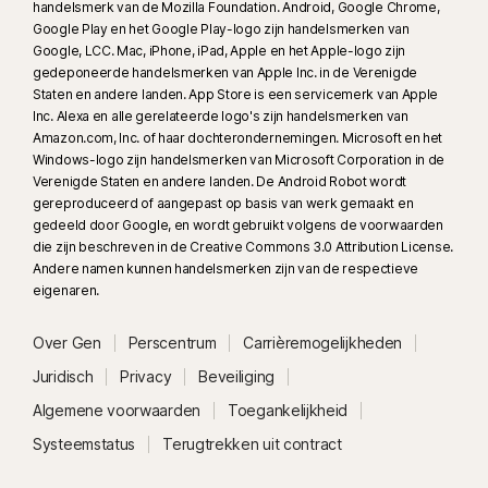
handelsmerk van de Mozilla Foundation. Android, Google Chrome,
hebben.
Google Play en het Google Play-logo zijn handelsmerken van
Google, LCC. Mac, iPhone, iPad, Apple en het Apple-logo zijn
gedeponeerde handelsmerken van Apple Inc. in de Verenigde
§
Dark Web Monitoring is niet in alle landen beschikbaar. De informatie
Staten en andere landen. App Store is een servicemerk van Apple
waarop toezicht wordt gehouden is afhankelijk van het land waar je woont
Inc. Alexa en alle gerelateerde logo's zijn handelsmerken van
en het gekozen abonnement. Er wordt standaard toezicht gehouden op je
Amazon.com, Inc. of haar dochterondernemingen. Microsoft en het
e-mailadres en het toezicht begint onmiddellijk. Meld je aan bij je account
Windows-logo zijn handelsmerken van Microsoft Corporation in de
om meer informatie voor het toezicht toe te voegen.
Verenigde Staten en andere landen. De Android Robot wordt
gereproduceerd of aangepast op basis van werk gemaakt en
gedeeld door Google, en wordt gebruikt volgens de voorwaarden
Δ
Ga naar onze website voor meer informatie over ondersteuningsuren
die zijn beschreven in de Creative Commons 3.0 Attribution License.
en contactgegevens in je regio:
Andere namen kunnen handelsmerken zijn van de respectieve
https://www.norton.com/globalsupport
.
eigenaren.
Over Gen
Perscentrum
Carrièremogelijkheden
Juridisch
Privacy
Beveiliging
Algemene voorwaarden
Toegankelijkheid
Systeemstatus
Terugtrekken uit contract