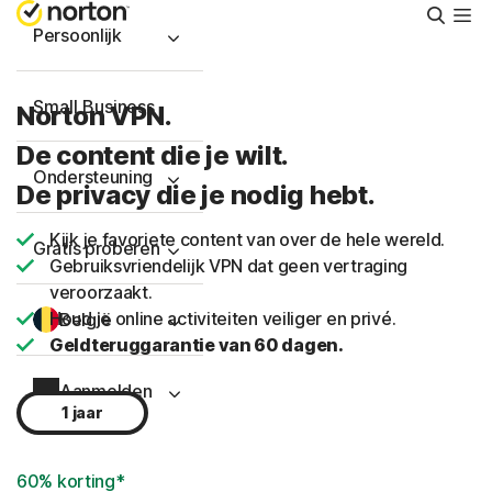
Zoeke
Persoonlijk
Small Business
Norton VPN.
De content die je wilt.
Ondersteuning
De privacy die je nodig hebt.
Kijk je favoriete content van over de hele wereld.
Gratis proberen
Gebruiksvriendelijk VPN dat geen vertraging
veroorzaakt.
Houd je online activiteiten veiliger en privé.
België
Geldteruggarantie van 60 dagen.
Aanmelden
1 jaar
60% korting*