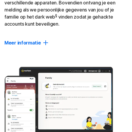
verschillende apparaten. Bovendien ontvang je een
melding als we persoonlijke gegevens van jou of je
§
familie op het dark web
vinden zodat je gehackte
accounts kunt beveiligen.
Meer informatie
Dark Web Monitoring
Ontvang een melding als we je persoonlijke gegevens
vinden op verborgen sites die worden gebruikt door
identiteitsdieven, en onderneem snel actie om je
accounts te beveiligen en te voorkomen dat ze worden
§
misbruikt.
Password Manager
Maak, bewaar en beheer je wachtwoorden, creditcards en
andere persoonlijke gegevens in je digitale privékluis, die
je op al je apparaten kunt openen.