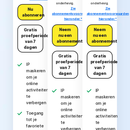
onderhevig.
onderhevig.
Zie
Zie
Nu
abonnementsvoorwaarden
abonnementsvoorwaarden
abonneren
hieronder.*
hieronder.*
Neem
Neem
Gratis
nu een
nu een
proefperiode
abonnement
abonnement
van 7
dagen
Gratis
Gratis
proefperiode
proefperiode
IP
van 7
van 7
maskeren
dagen
dagen
om je
online
activiteiten
IP
IP
te
maskeren
maskeren
verbergen
om je
om je
online
online
Toegang
activiteiten
activiteiten
tot je
te
te
favoriete
verbergen
verbergen