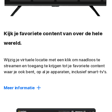
Help voorkomen dat adverteerders je tracken en
verminder zo het aantal vervelende advertenties dat je
online volgt.
Geen-logboekenbeleid
Kijk je favoriete content van over de hele
Een onafhankelijke audit door VerSprite heeft bevestigd
dat we je online activiteiten niet volgen, vastleggen of
wereld.
opslaan. Lees ons
geen-logboekenbeleid
.
Sluiten
Wijzig je virtuele locatie met een klik om naadloos te
streamen en toegang te krijgen tot je favoriete content
waar je ook bent, op al je apparaten, inclusief smart-tv's.
Meer informatie
Locatie wijzigen
Maak soepel en privé verbinding met je ideale locatie,
zonder onderbrekingen.