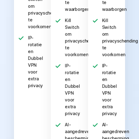
te
te
om
waarborgen
waarborgen
privacyschending
te
Kill
Kill
voorkomen
Switch
Switch
om
om
IP-
privacyschending
privacyschending
rotatie
te
te
en
voorkomen
voorkomen
Dubbel
VPN
IP-
IP-
voor
rotatie
rotatie
extra
en
en
privacy
Dubbel
Dubbel
VPN
VPN
voor
voor
extra
extra
privacy
privacy
AI-
AI-
aangedreven
aangedreven
bescherming
bescherming