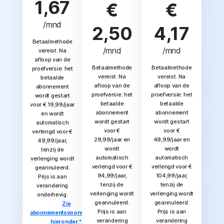
1,67
€
€
/mnd
2,50
4,17
Betaalmethode
/mnd
/mnd
vereist. Na
afloop van de
Betaalmethode
Betaalmethode
proefversie: het
vereist. Na
vereist. Na
betaalde
afloop van de
afloop van de
abonnement
proefversie: het
proefversie: het
wordt gestart
betaalde
betaalde
voor € 19,99/jaar
abonnement
abonnement
en wordt
wordt gestart
wordt gestart
automatisch
voor €
voor €
verlengd voor €
29,99/jaar en
49,99/jaar en
49,99/jaar,
wordt
wordt
tenzij de
automatisch
automatisch
verlenging wordt
verlengd voor €
verlengd voor €
geannuleerd.
94,99/jaar,
104,99/jaar,
Prijs is aan
tenzij de
tenzij de
verandering
verlenging wordt
verlenging wordt
onderhevig.
geannuleerd.
geannuleerd.
Zie
Prijs is aan
Prijs is aan
abonnementsvoorwaarden
verandering
verandering
hieronder.*