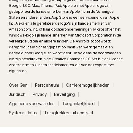
23
Automatische bescherming tegen deepfakes werkt alleen voor video's
Google, LCC. Mac, iPhone, iPad, Apple en het Apple-logo zijn
in het Engels op ondersteunde socialmedia-/videoplatforms; scan
gedeponeerde handelsmerken van Apple Inc. in de Verenigde
Staten en andere landen. App Store is een servicemerk van Apple
handmatig op andere platforms. Vereist Windows 11 of hoger en een
Inc. Alexa en alle gerelateerde logo's zijn handelsmerken van
ondersteunde browser. Automatische detectie vereist daarnaast een AI-
Amazon.com, Inc. of haar dochterondernemingen. Microsoft en het
pc (minimaal 8-core Qualcomm of Intel CPU, 16 GB RAM-geheugen) of
Windows-logo zijn handelsmerken van Microsoft Corporation in de
een niet-AI-pc (minimaal 6-core CPU van willekeurig merk, 16 GB RAM-
Verenigde Staten en andere landen. De Android Robot wordt
geheugen). Op niet-AI-pc's met minimaal een 4-core CPU, 8 GB RAM-
gereproduceerd of aangepast op basis van werk gemaakt en
gedeeld door Google, en wordt gebruikt volgens de voorwaarden
geheugen, is alleen handmatig scannen beschikbaar. Ga voor alle details
die zijn beschreven in de Creative Commons 3.0 Attribution License.
naar
Norton.com/deepfakesupport
.
Andere namen kunnen handelsmerken zijn van de respectieve
eigenaren.
33
Bescherming tegen deepfakes in de Norton Genie AI-assistent is
momenteel beschikbaar in vroege toegang en ondersteunt alleen
Over Gen
Perscentrum
Carrièremogelijkheden
YouTube-video's in het Engels.
Juridisch
Privacy
Beveiliging
Algemene voorwaarden
Toegankelijkheid
γ
Norton Safe Search biedt geen veiligheidsbeoordeling voor
gesponsorde links en filtert ook geen mogelijk onveilige gesponsorde
Systeemstatus
Terugtrekken uit contract
links uit de zoekresultaten. Niet in alle browsers beschikbaar.
‡