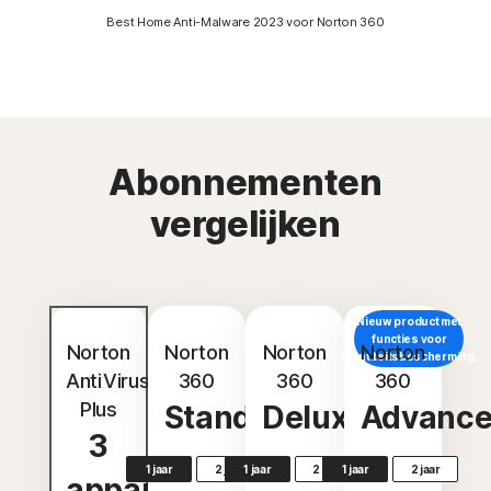
Best Home Anti-Malware 2023 voor Norton 360
Abonnementen
vergelijken
Nieuw product met
functies voor
Norton
Norton
Norton
Norton
Identiteitsbescherming.
AntiVirus
360
360
360
Plus
Standard
Deluxe
Advanc
3
1 jaar
2 jaar
1 jaar
2 jaar
1 jaar
2 jaar
apparaten