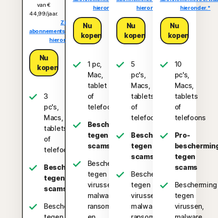
van €
hieronder.*
hieronder.*
hieronder.*
44,99/jaar.
Zie
Nu
Nu
Nu
abonnementsvoorwaarden
kopen
kopen
kopen
hieronder.*
Nu
1 pc,
5
10
kopen
Mac,
pc's,
pc's,
tablet
Macs,
Macs,
3
of
tablets
tablets
pc's,
telefoon
of
of
Macs,
telefoons
telefoons
Bescherming
tablets
tegen
Bescherming
Pro-
of
scams
tegen
beschermin
telefoons
scams
tegen
Bescherming
Bescherming
scams
tegen
Bescherming
tegen
virussen,
tegen
Bescherming
scams
malware,
virussen,
tegen
Bescherming
ransomware
malware,
virussen,
tegen
en
ransomware
malware,