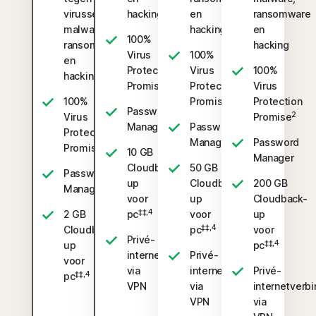
virussen,
hacking
en
ransomware
malware,
hacking
en
100%
ransomware
hacking
Virus
100%
en
Protection
Virus
100%
hacking
2
Promise
Protection
Virus
2
100%
Promise
Protection
Password
2
Virus
Promise
Manager
Password
Protection
Manager
Password
2
Promise
10 GB
Manager
Cloudback-
50 GB
Password
up
Cloudback-
200 GB
Manager
voor
up
Cloudback-
‡‡,4
2 GB
pc
voor
up
‡‡,4
Cloudback-
pc
voor
Privé-
‡‡,4
up
pc
internetverbinding
Privé-
voor
via
internetverbinding
Privé-
‡‡,4
pc
VPN
via
internetverbi
VPN
via