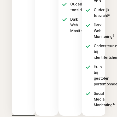
VPN
Ouderlijk
‡
toezicht
Ouderlijk
‡
toezicht
Dark
Web
Dark
§
Monitoring
Web
§
Monitoring
Ondersteuni
bij
identiteitshe
Hulp
bij
gestolen
portemonne
Social
Media
17
Monitoring