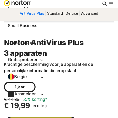
Zoeke
Persoonlijk
AntiVirus Plus
Standard
Deluxe
Advanced
Small Business
Norton AntiVirus Plus
Ondersteuning
3 apparaten
Gratis proberen
Krachtige bescherming voor je apparaat en de
persoonlijke informatie die erop staat.
België
1 jaar
Aanmelden
€ 44,99
55% korting*
€ 19,99
eerste jr