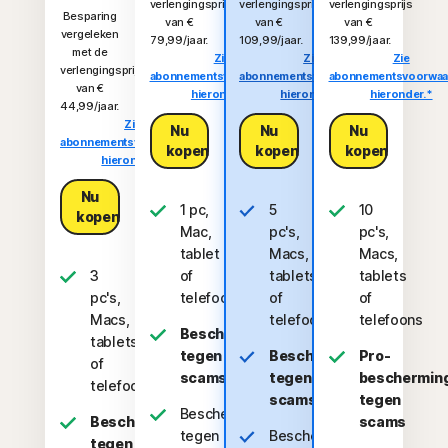
verlengingsprijs
verlengingsprijs
verlengingsprijs
Besparing
van €
van €
van €
vergeleken
79,99/jaar.
109,99/jaar.
139,99/jaar.
met de
Zie
Zie
Zie
verlengingsprijs
abonnementsvoorwaarden
abonnementsvoorwaarden
abonnementsvoorwaa
van €
hieronder.*
hieronder.*
hieronder.*
44,99/jaar.
Zie
Nu
Nu
Nu
abonnementsvoorwaarden
kopen
kopen
kopen
hieronder.*
Nu
1 pc,
5
10
kopen
Mac,
pc's,
pc's,
tablet
Macs,
Macs,
3
of
tablets
tablets
pc's,
telefoon
of
of
Macs,
telefoons
telefoons
Bescherming
tablets
tegen
Bescherming
Pro-
of
scams
tegen
beschermin
telefoons
scams
tegen
Bescherming
Bescherming
scams
tegen
Bescherming
tegen