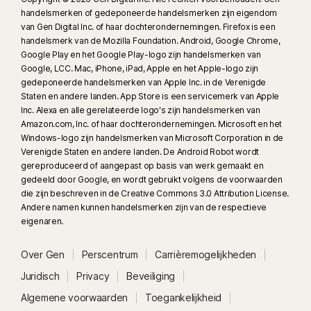
handelsmerken of gedeponeerde handelsmerken zijn eigendom
is niet inbegrepen. Mogelijk worden niet alle gevallen van cyberpesten,
van Gen Digital Inc. of haar dochterondernemingen. Firefox is een
expliciete of illegale inhoud en haatzaaien geïdentificeerd.
handelsmerk van de Mozilla Foundation. Android, Google Chrome,
Google Play en het Google Play-logo zijn handelsmerken van
23
Automatische bescherming tegen deepfakes werkt alleen voor video's
Google, LCC. Mac, iPhone, iPad, Apple en het Apple-logo zijn
in het Engels op ondersteunde socialmedia-/videoplatforms; scan
gedeponeerde handelsmerken van Apple Inc. in de Verenigde
Staten en andere landen. App Store is een servicemerk van Apple
handmatig op andere platforms. Vereist Windows 11 of hoger en een
Inc. Alexa en alle gerelateerde logo's zijn handelsmerken van
ondersteunde browser. Automatische detectie vereist daarnaast een AI-
Amazon.com, Inc. of haar dochterondernemingen. Microsoft en het
pc (minimaal 8-core Qualcomm of Intel CPU, 16 GB RAM-geheugen) of
Windows-logo zijn handelsmerken van Microsoft Corporation in de
een niet-AI-pc (minimaal 6-core CPU van willekeurig merk, 16 GB RAM-
Verenigde Staten en andere landen. De Android Robot wordt
geheugen). Op niet-AI-pc's met minimaal een 4-core CPU, 8 GB RAM-
gereproduceerd of aangepast op basis van werk gemaakt en
gedeeld door Google, en wordt gebruikt volgens de voorwaarden
geheugen, is alleen handmatig scannen beschikbaar. Ga voor alle details
die zijn beschreven in de Creative Commons 3.0 Attribution License.
naar
Norton.com/deepfakesupport
.
Andere namen kunnen handelsmerken zijn van de respectieve
eigenaren.
33
Bescherming tegen deepfakes in de Norton Genie AI-assistent is
momenteel beschikbaar in vroege toegang en ondersteunt alleen
Over Gen
Perscentrum
Carrièremogelijkheden
YouTube-video's in het Engels.
Juridisch
Privacy
Beveiliging
Algemene voorwaarden
Toegankelijkheid
γ
Norton Safe Search biedt geen veiligheidsbeoordeling voor