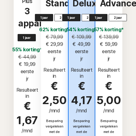
Plus
Standard
Deluxe
Advanc
3
1 jaar
2 jaar
1 jaar
2 jaar
1 jaar
2 jaar
apparaten
62% korting*
54% korting*
57% korting*
€ 79,99
€ 109,99
€ 139,99
1 jaar
€ 29,99
€ 49,99
€ 59,99
55% korting*
 eerste 
 eerste 
 eerste 
€ 44,99
jr
jr
jr
€ 19,99
Resulteert
Resulteert
Resulteert
 eerste 
in
in
in
jr
€
€
€
Resulteert
in
2,50
4,17
5,00
€
/mnd
/mnd
/mnd
1,67
Besparing
Besparing
Besparing
vergeleken
vergeleken
vergeleken
/mnd
met de
met de
met de