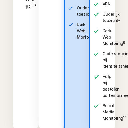
VPN
‡‡,4
pc
Ouderlijk
‡
toezicht
Ouderlijk
‡
toezicht
Dark
Web
Dark
§
Monitoring
Web
§
Monitoring
Ondersteuni
bij
identiteitshe
Hulp
bij
gestolen
portemonne
Social
Media
17
Monitoring