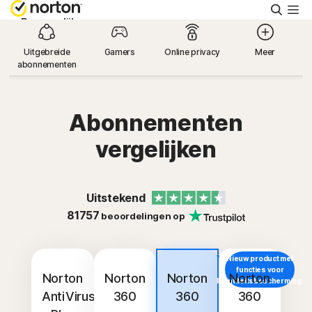
Zoeke
Persoonlijk
Uitgebreide
Gamers
Online privacy
Meer
abonnementen
Small Business
Ondersteuning
Abonnementen
vergelijken
Gratis proberen
Uitstekend
België
81757
beoordelingen op
Aanmelden
Nieuw product met
De beste
functies voor
aanbieding
Norton
Norton
Norton
Norton
Identiteitsbescherming.
AntiVirus
360
360
360