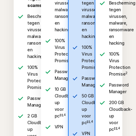
virussen,
tegen
Bescherming
scams
malware,
virussen,
tegen
Bescherming
ransomware
malware,
virussen,
tegen
en
ransomware
malware,
virussen,
hacking
en
ransomware
malware,
hacking
en
100%
ransomware
hacking
Virus
100%
en
Protection
Virus
100%
hacking
2
Promise
Protection
Virus
2
100%
Promise
Protection
Password
2
Virus
Promise
Manager
Password
Protection
Manager
Password
2
Promise
10 GB
Manager
Cloudback-
50 GB
Password
up
Cloudback-
200 GB
Manager
voor
up
Cloudback-
‡‡,4
2 GB
pc
voor
up
‡‡,4
Cloudback-
pc
voor
VPN
‡‡,4
up
pc
VPN
voor