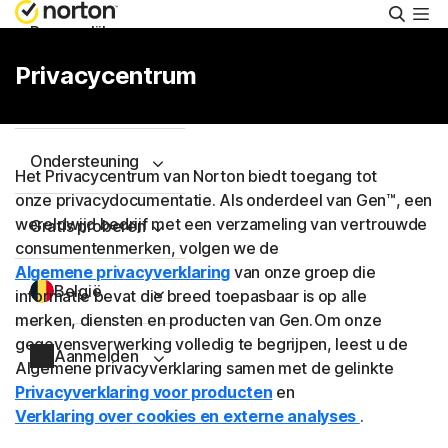
Zoeke
Persoonlijk
Privacycentrum
Small Business
Ondersteuning
Het Privacycentrum van Norton biedt toegang tot
onze privacydocumentatie. Als onderdeel van Gen™, een
wereldwijd bedrijf met een verzameling van vertrouwde
Gratis proberen
consumentenmerken, volgen we de
Algemene privacyverklaring
van onze groep die
België
informatie bevat die breed toepasbaar is op alle
merken, diensten en producten van Gen. Om onze
gegevensverwerking volledig te begrijpen, leest u de
Aanmelden
Algemene privacyverklaring samen met de gelinkte
Privacyverklaring voor producten
en
Verklaring over cookies en externe analyses
.