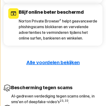
Blijf online beter beschermd
†
Norton Private Browser
helpt geavanceerde
phishingscams blokkeren en vervelende
advertenties te verminderen tijdens het
online surfen, bankieren en winkelen.
Alle voordelen bekijken
Ontvang apparaatrapporten
Bekijk een 30-daagse analyse van eerder
gescande wifinetwerken, websites,
kwetsbaarheden op apparaten en riskante
Bescherming tegen scams
apps.
AI-gedreven verdediging tegen scams online, in
23, 33
sms'en of deepfake-video's
.
Beveilig je agenda