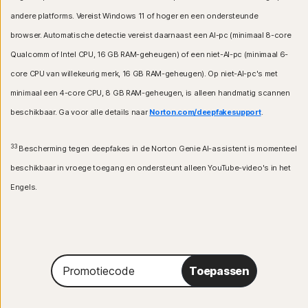
andere platforms. Vereist Windows 11 of hoger en een ondersteunde
browser. Automatische detectie vereist daarnaast een AI-pc (minimaal 8-core
Qualcomm of Intel CPU, 16 GB RAM-geheugen) of een niet-AI-pc (minimaal 6-
core CPU van willekeurig merk, 16 GB RAM-geheugen). Op niet-AI-pc's met
minimaal een 4-core CPU, 8 GB RAM-geheugen, is alleen handmatig scannen
beschikbaar. Ga voor alle details naar
Norton.com/deepfakesupport
.
33
Bescherming tegen deepfakes in de Norton Genie AI-assistent is momenteel
beschikbaar in vroege toegang en ondersteunt alleen YouTube-video's in het
Engels.
Promotiecode
Toepassen