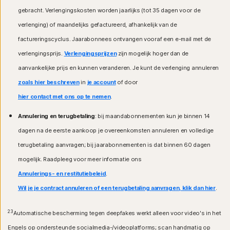
gebracht. Verlengingskosten worden jaarlijks (tot 35 dagen voor de
verlenging) of maandelijks gefactureerd, afhankelijk van de
factureringscyclus. Jaarabonnees ontvangen vooraf een e-mail met de
verlengingsprijs.
Verlengingsprijzen
zijn mogelijk hoger dan de
aanvankelijke prijs en kunnen veranderen. Je kunt de verlenging annuleren
zoals hier beschreven
in
je account
of door
hier contact met ons op te nemen
.
Annulering en terugbetaling
: bij maandabonnementen kun je binnen 14
dagen na de eerste aankoop je overeenkomsten annuleren en volledige
terugbetaling aanvragen; bij jaarabonnementen is dat binnen 60 dagen
mogelijk. Raadpleeg voor meer informatie ons
Annulerings- en restitutiebeleid
.
Wil je je contract annuleren of een terugbetaling aanvragen, klik dan hier
.
23
Automatische bescherming tegen deepfakes werkt alleen voor video's in het
Engels op ondersteunde socialmedia-/videoplatforms; scan handmatig op