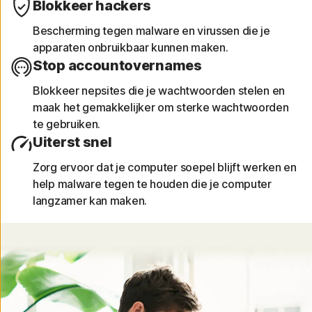
Blokkeer hackers
Identificeer uitnodigingen van iOS Agenda
Bescherming tegen malware en virussen die je
met riskante links die je informatie in gevaar
apparaten onbruikbaar kunnen maken.
kunnen brengen.
Stop accountovernames
Blokkeer nepsites die je wachtwoorden stelen en
maak het gemakkelijker om sterke wachtwoorden
te gebruiken.
Uiterst snel
Zorg ervoor dat je computer soepel blijft werken en
help malware tegen te houden die je computer
langzamer kan maken.