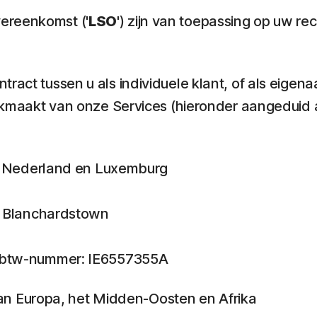
ereenkomst ('
LSO
') zijn van toepassing op uw r
ract tussen u als individuele klant, of als eigen
uikmaakt van onze Services (hieronder aangeduid a
ië, Nederland en Luxemburg
n, Blanchardstown
en btw-nummer: IE6557355A
t van Europa, het Midden-Oosten en Afrika