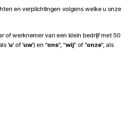
echten en verplichtingen volgens welke u onze
aar of werknemer van een klein bedrijf met 50
ls '
u
' of '
uw
') en "
ons
", "
wij
" of "
onze
", als