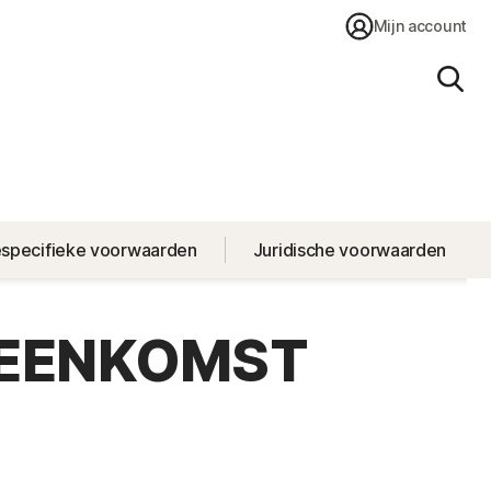
Mijn account
Zoe
especifieke voorwaarden
Juridische voorwaarden
REENKOMST