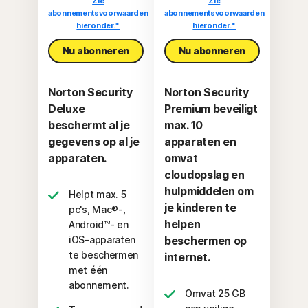
Zie
Zie
abonnementsvoorwaarden
abonnementsvoorwaarden
hieronder.*
hieronder.*
Nu abonneren
Nu abonneren
Norton Security
Norton Security
Deluxe
Premium beveiligt
beschermt al je
max. 10
gegevens op al je
apparaten en
apparaten.
omvat
cloudopslag en
hulpmiddelen om
Helpt max. 5
je kinderen te
pc's, Mac®-,
helpen
Android™- en
iOS-apparaten
beschermen op
te beschermen
internet.
met één
abonnement.
Omvat 25 GB