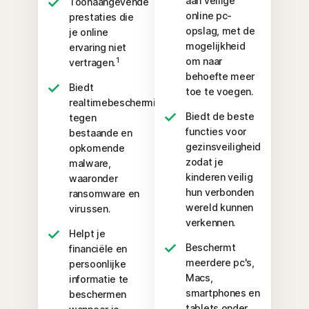
aan veilige
Toonaangevende
online pc-
prestaties die
opslag, met de
je online
mogelijkheid
ervaring niet
om naar
1
vertragen.
behoefte meer
Biedt
toe te voegen.
realtimebescherming
Biedt de beste
tegen
functies voor
bestaande en
gezinsveiligheid
opkomende
zodat je
malware,
kinderen veilig
waaronder
hun verbonden
ransomware en
wereld kunnen
virussen.
verkennen.
Helpt je
Beschermt
financiële en
meerdere pc's,
persoonlijke
Macs,
informatie te
smartphones en
beschermen
tablets onder