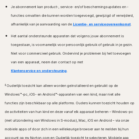
Je abonnement kan product-, service- en/of beschermingsupdates en -
functies omvatten die kunnen worden toegevoegd, gewijzigd of verwijderd,
afhankelijk van je aanvaarding van de
Licentie- en serviceovereenkomst
.
Het aantal ondersteunde apparaten dat volgens jouw abonnement is
toegestaan, is voornamelijk voor persoonlijk gebruik of gebruik in je gezin.
Niet voor commercieel gebruik. Ondervind je problemen bij het toevoegen
van een apparaat, neem dan contact op met
Klantenservice en ondersteuning
.
‡
Ouderlijk toezicht kan alleen worden geïnstalleerd en gebruikt op de
Windows™-pc, iOS- en Android™-apparaten van een kind, maar niet alle
functies zijn beschikbaar op alle platforms. Ouders kunnen toezicht houden op
de activiteiten van hun kind en deze vanaf elk apparaat beheren – Windows-pc
(met uitzondering van Windows in S-modus), Mac, iOS en Android – via onze
mobiele apps of door zich in een willekeurige browser aan te melden bij hun
account op my.Norton.com en Ouderlijk toezicht te selecteren. Mobiele app