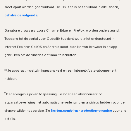
moet apart worden gedownload. De iOS-app is beschikbaar in alle landen,
behalve de volgende
.
Gangbare browsers, zoals Chrome, Edge en FireFox, worden ondersteund.
Toegang tot de portal voor Ouderlijk toezicht wordt niet ondersteund in
Internet Explorer. Op iOS en Android moet je de Norton-browser in de app
gebruiken om de functies optimaal te benutten.
‡‡
Je apparaat moet zijn ingeschakeld en een internet-/data-abonnement
hebben.
2
Beperkingen zijn van toepassing. Je moet een abonnement op
apparaatbeveiliging met automatische verlenging en antivirus hebben voor de
virusverwijderingsservice. Zie
Norton.com/virus-protection-promise
voor alle
details.